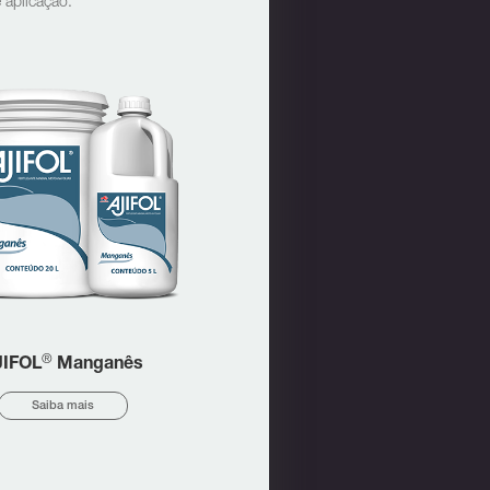
 aplicação.
®
JIFOL
Manganês
Saiba mais