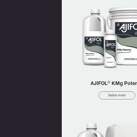
®
AJIFOL
KMg Pote
Saiba mais