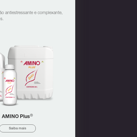
ção antiestressante e complexante,
s.
®
AMINO Plus
Saiba mais