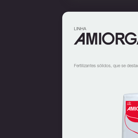
LINHA
Fertilizantes sólidos, que se dest