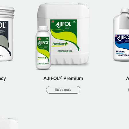
®
ncy
AJIFOL
Premium
A
Saiba mais