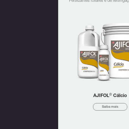
Fertilizantes foliares e de fertir
®
AJIFOL
Cálcio
Saiba mais