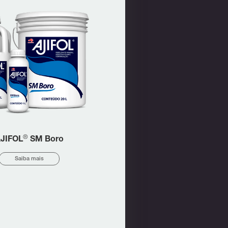
®
JIFOL
SM Boro
Saiba mais