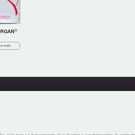
®
ORGAN
ba mais