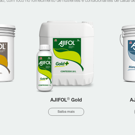
rigação, com foco no fornecimento de nutrientes e condicionantes de calda de
®
AJIFOL
Gold
A
Saiba mais