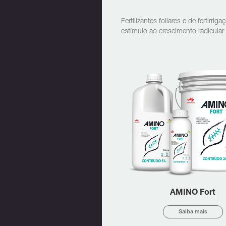
Fertilizantes foliares e de fertir
estímulo ao crescimento radicular 
AMINO Fort
Saiba mais