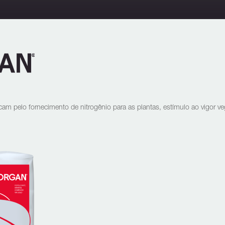
acam pelo fornecimento de nitrogênio para as plantas, estímulo ao vigor ve