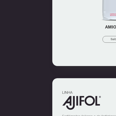
AMI
Sai
LINHA